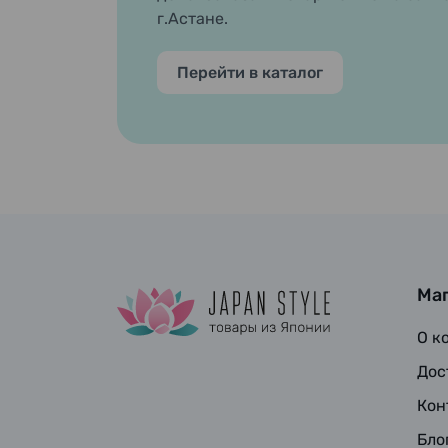
г.Астане.
Перейти в каталог
Ма
О к
Дос
Кон
Бло