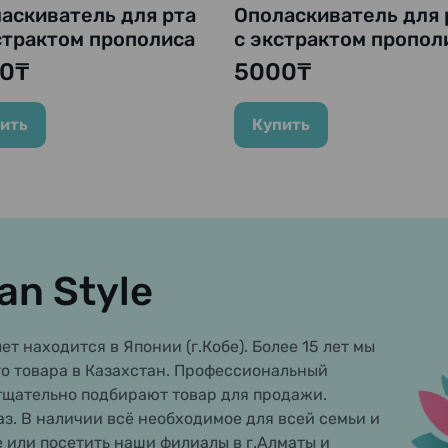
аскиватель для рта
Ополаскиватель для 
страктом прополиса
с экстрактом пропол
йного листа
и чайного листа
0₸
5000₸
polinse Pure -
"Propolinse", 600 мл.
HOL FREE", 600 мл.
ить
Купить
an Style
ет находится в Японии (г.Кобе). Более 15 лет мы
о товара в Казахстан. Профессиональный
тщательно подбирают товар для продажи.
аз. В наличии всё необходимое для всей семьи и
е или посетить наши филиалы в г.Алматы и