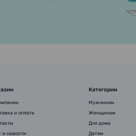
газин
Категории
омпании
Мужчинам
тавка и оплата
Женщинам
такты
Для дома
г и новости
Детям