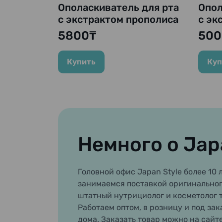
Ополаскиватель для рта
Опол
с экстрактом прополиса
с эк
и чайного листа
и ча
5800₸
500
"Propolinse Matcha", 600
"Pro
мл.
ALCO
Купить
Куп
Немного о Jap
Головной офис Japan Style более 10 л
занимаемся поставкой оригинальног
штатный нутрициолог и косметолог 
Работаем оптом, в розницу и под зак
дома. Заказать товар можно на сайт